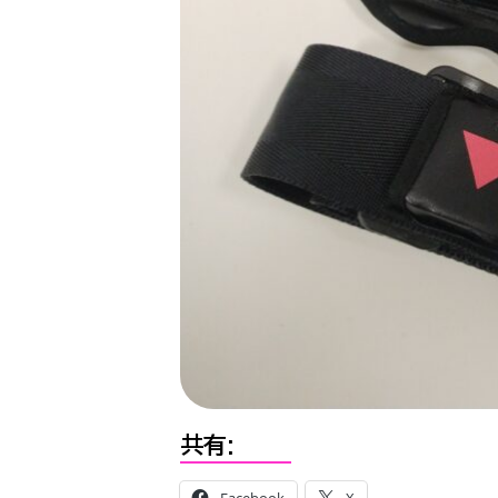
共有:
Facebook
X